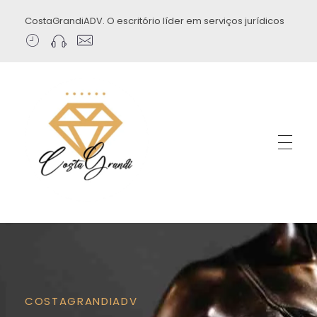
CostaGrandiADV. O escritório líder em serviços jurídicos
CostagrandiADV
Advogado Imobiliário, Usucapião, Advogado Especialista em Leilão de Imóveis, Despejo, Reintegração de Posse, Esbulho Possessório, Registro de Imóveis, Incorporação Imobiliária, Direito Imobiliário
COSTAGRANDIADV