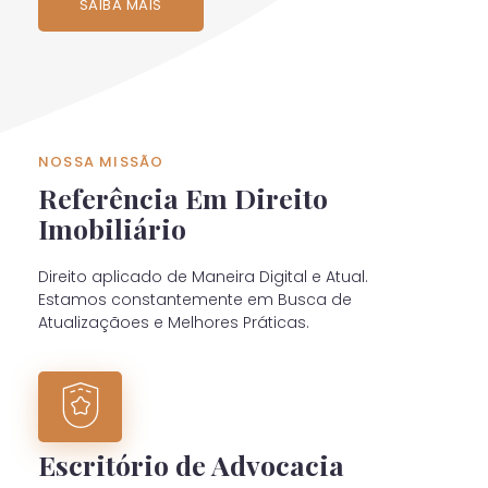
SAIBA MAIS
Direito Imobiliario
Direito Tributario
Direito Criminal
Direito Trabalhista
NOSSA MISSÃO
Referência Em Direito
Direito da Família
Imobiliário
Nosso
escritório de advocacia
oferece as melhores
Soluções e Advogados para você ou sua empresa.
Direito aplicado de Maneira Digital e Atual.
Estamos constantemente em Busca de
Atualizaçãoes e Melhores Práticas.
Escritório de Advocacia