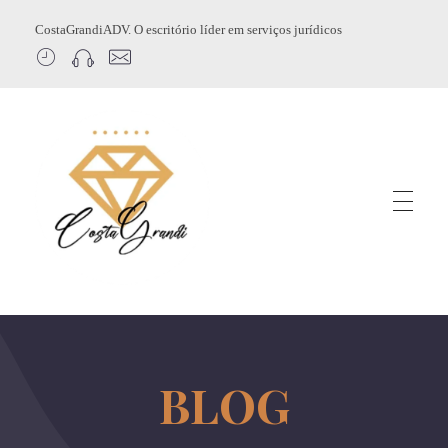
CostaGrandiADV. O escritório líder em serviços jurídicos
CostagrandiADV
Advogado Imobiliário, Usucapião, Advogado Especialista em Leilão de Imóveis, Despejo, Reintegração de Posse, Esbulho Possessório, Registro de Imóveis, Incorporação Imobiliária, Direito Imobiliário