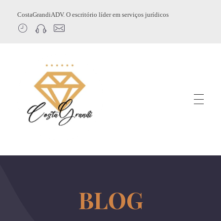
CostaGrandiADV. O escritório líder em serviços jurídicos
CostagrandiADV
Advogado Imobiliário, Usucapião, Advogado Especialista em Leilão de Imóveis, Despejo, Reintegração de Posse, Esbulho Possessório, Registro de Imóveis, Incorporação Imobiliária, Direito Imobiliário