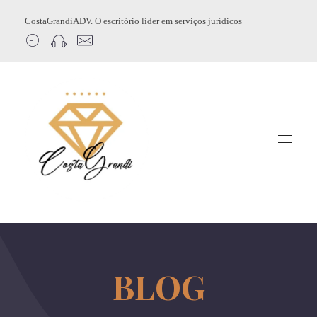
CostaGrandiADV. O escritório líder em serviços jurídicos
CostagrandiADV
Advogado Imobiliário, Usucapião, Advogado Especialista em Leilão de Imóveis, Despejo, Reintegração de Posse, Esbulho Possessório, Registro de Imóveis, Incorporação Imobiliária, Direito Imobiliário