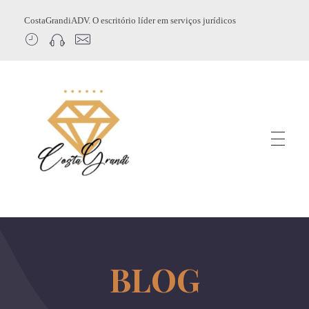
CostaGrandiADV. O escritório líder em serviços jurídicos
CostagrandiADV
Advogado Imobiliário, Usucapião, Advogado Especialista em Leilão de Imóveis, Despejo, Reintegração de Posse, Esbulho Possessório, Registro de Imóveis, Incorporação Imobiliária, Direito Imobiliário