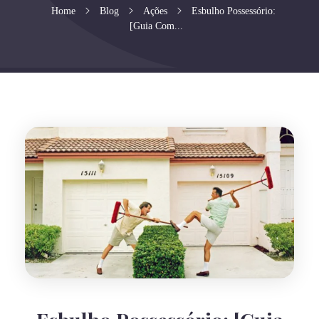
Home
Blog
Ações
Esbulho Possessório:
[Guia Com...