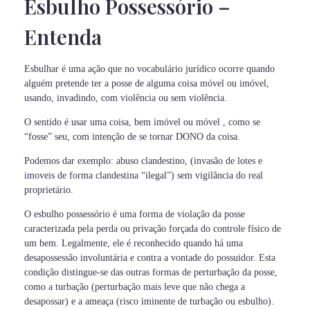
Esbulho Possessório –
Entenda
Esbulhar é uma ação que no vocabulário jurídico ocorre quando
alguém pretende ter a posse de alguma coisa móvel ou imóvel,
usando, invadindo, com violência ou sem violência.
O sentido é usar uma coisa, bem imóvel ou móvel , como se
“fosse” seu, com intenção de se tornar DONO da coisa.
Podemos dar exemplo: abuso clandestino, (invasão de lotes e
imoveis de forma clandestina “ilegal”) sem vigilância do real
proprietário.
O esbulho possessório é uma forma de violação da posse
caracterizada pela perda ou privação forçada do controle físico de
um bem. Legalmente, ele é reconhecido quando há uma
desapossessão involuntária e contra a vontade do possuidor. Esta
condição distingue-se das outras formas de perturbação da posse,
como a turbação (perturbação mais leve que não chega a
desapossar) e a ameaça (risco iminente de turbação ou esbulho).