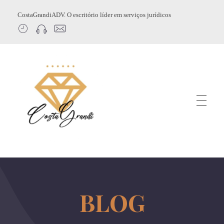
CostaGrandiADV. O escritório líder em serviços jurídicos
CostagrandiADV
Advogado Imobiliário, Usucapião, Advogado Especialista em Leilão de Imóveis, Despejo, Reintegração de Posse, Esbulho Possessório, Registro de Imóveis, Incorporação Imobiliária, Direito Imobiliário