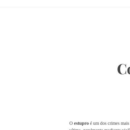
C
O
estupro
é um dos crimes mais g