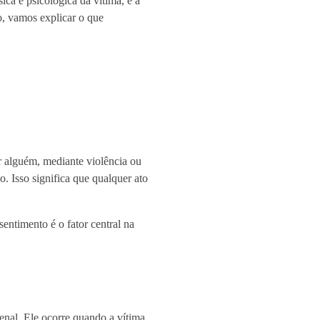
ca e psicológica da vítima, e a
go, vamos explicar o que
r alguém, mediante violência ou
o. Isso significa que qualquer ato
entimento é o fator central na
enal. Ele ocorre quando a vítima