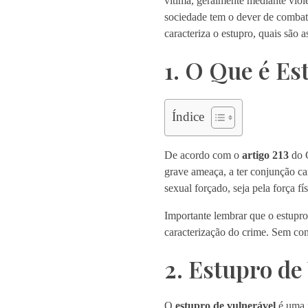
vítima, geralmente mediante violê
sociedade tem o dever de combater
caracteriza o estupro, quais são 
1. O Que é Es
Índice
De acordo com o
artigo 213
do C
grave ameaça, a ter conjunção car
sexual forçado, seja pela força f
Importante lembrar que o estupro
caracterização do crime. Sem con
2. Estupro de
O
estupro de vulnerável
é uma f