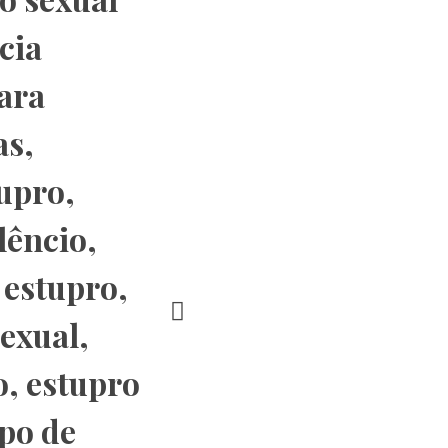
cia
ara
as
,
tupro
,
ilêncio
,
 estupro
,
sexual
,
o
,
estupro
po de