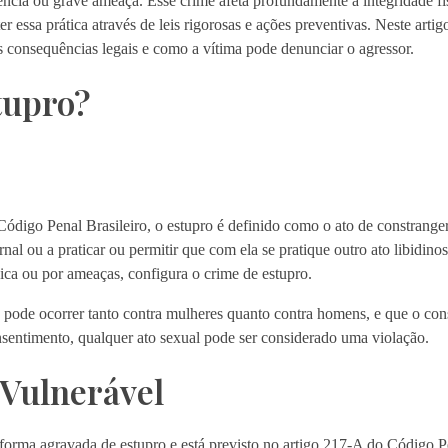
ncia ou grave ameaça. Esse crime afeta profundamente a integridade físi
 essa prática através de leis rigorosas e ações preventivas. Neste arti
as consequências legais e como a vítima pode denunciar o agressor.
tupro?
ódigo Penal Brasileiro, o estupro é definido como o ato de constrange
nal ou a praticar ou permitir que com ela se pratique outro ato libidinos
ísica ou por ameaças, configura o crime de estupro.
 pode ocorrer tanto contra mulheres quanto contra homens, e que o cons
sentimento, qualquer ato sexual pode ser considerado uma violação.
 Vulnerável
orma agravada de estupro e está previsto no artigo 217-A do Código P