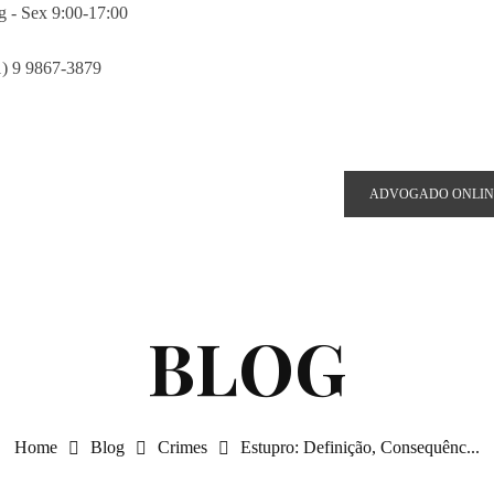
g - Sex 9:00-17:00
1) 9 9867-3879
selle@costagrandiadv.com.br
ADVOGADO ONLIN
Home
Blog
Crimes
Estupro: Definição, Consequênc...