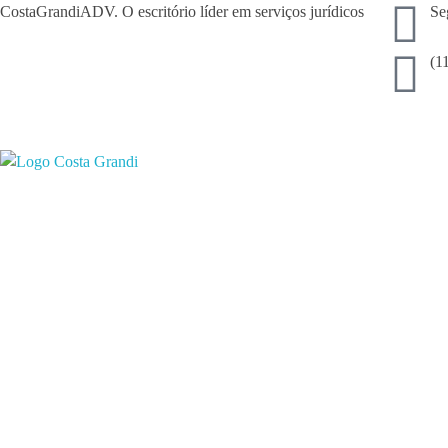
CostaGrandiADV. O escritório líder em serviços jurídicos
Se
(1
gi
CostagrandiADV
Advogado Imobiliário, Usucapião, Advogado Especialista em Leilão de Imóveis, Despejo, Reintegração de Posse, Esbulho Possessório, Registro de Imóveis, Incorporação Imobiliária, Direito Imobiliário