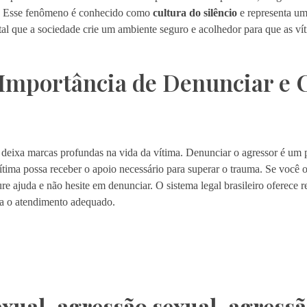
s. Esse fenômeno é conhecido como
cultura do silêncio
e representa um
l que a sociedade crie um ambiente seguro e acolhedor para que as vít
 Importância de Denunciar e 
deixa marcas profundas na vida da vítima. Denunciar o agressor é um p
ítima possa receber o apoio necessário para superar o trauma. Se você
re ajuda e não hesite em denunciar. O sistema legal brasileiro oferece r
ba o atendimento adequado.
exual
,
agressão sexual
,
agressã