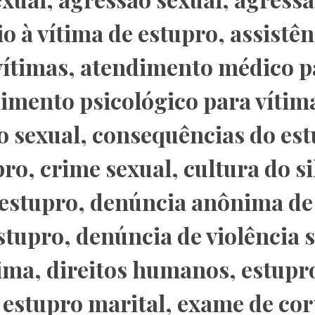
o à vítima de estupro
,
assistên
vítimas
,
atendimento médico p
imento psicológico para vítim
o sexual
,
consequências do es
pro
,
crime sexual
,
cultura do s
 estupro
,
denúncia anônima de
stupro
,
denúncia de violência 
tima
,
direitos humanos
,
estupr
,
estupro marital
,
exame de cor