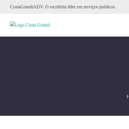
CostaGrandiADV. O escritório líder em serviços jurídicos
CostagrandiADV
Advogado Imobiliário, Usucapião, Advogado Especialista em Leilão de Imóveis, Despejo, Reintegração de Posse, Esbulho Possessório, Registro de Imóveis, Incorporação Imobiliária, Direito Imobiliário