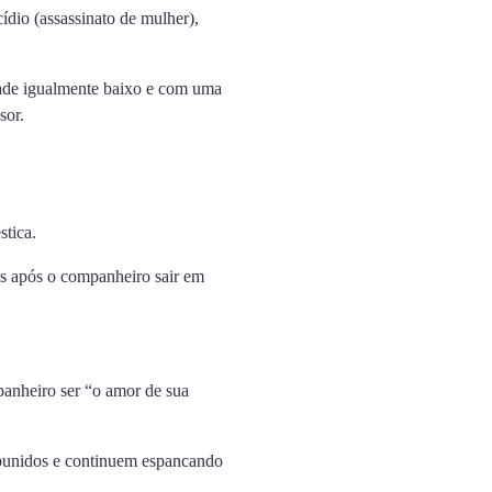
ídio (assassinato de mulher),
idade igualmente baixo e com uma
sor.
stica.
as após o companheiro sair em
panheiro ser “o amor de sua
 punidos e continuem espancando