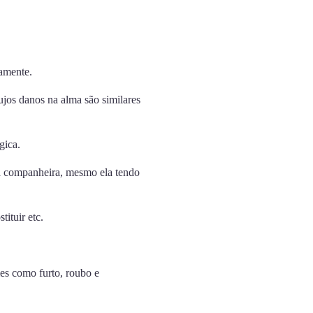
amente.
ujos danos na alma são similares
gica.
 a companheira, mesmo ela tendo
ituir etc.
es como furto, roubo e