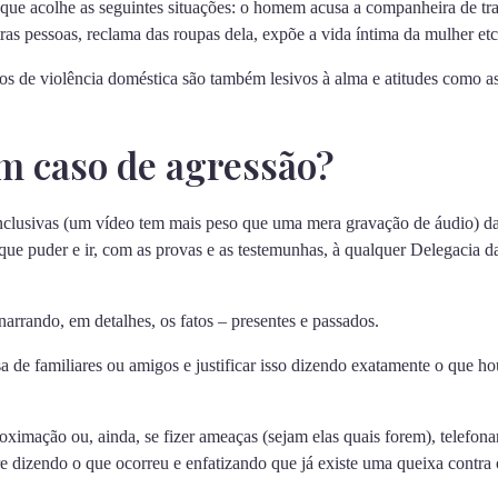
que acolhe as seguintes situações: o homem acusa a companheira de trai
ras pessoas, reclama das roupas dela, expõe a vida íntima da mulher etc
s de violência doméstica são também lesivos à alma e atitudes como as
m caso de agressão?
nclusivas (um vídeo tem mais peso que uma mera gravação de áudio) da 
e puder e ir, com as provas e as testemunhas, à qualquer Delegacia da 
arrando, em detalhes, os fatos – presentes e passados.
a de familiares ou amigos e justificar isso dizendo exatamente o que 
imação ou, ainda, se fizer ameaças (sejam elas quais forem), telefonar p
e dizendo o que ocorreu e enfatizando que já existe uma queixa contra 