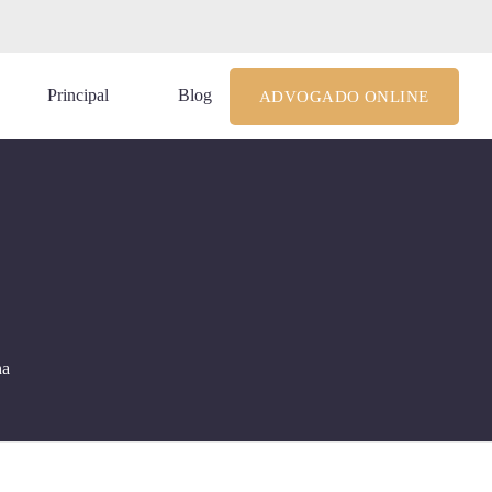
le@costagrandiadv.com.br
Principal
Blog
ADVOGADO ONLINE
ha