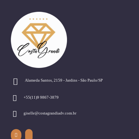
Alameda Santos, 2159 - Jardins - São Paulo/SP
+55(11)9 9867-3879
giselle@costagrandiadv.com.br