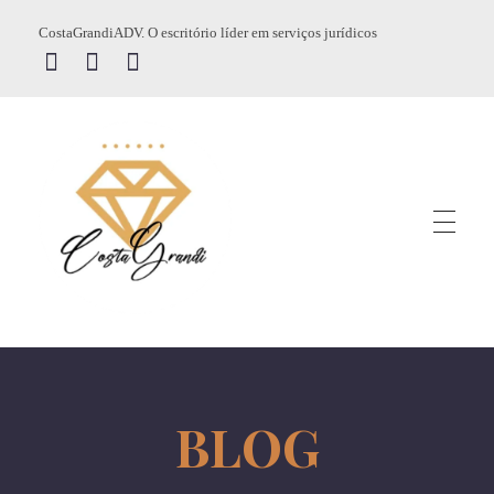
CostaGrandiADV. O escritório líder em serviços jurídicos
CostagrandiADV
Advogado Imobiliário, Usucapião, Advogado Especialista em Leilão de Imóveis, Despejo, Reintegração de Posse, Esbulho Possessório, Registro de Imóveis, Incorporação Imobiliária, Direito Imobiliário