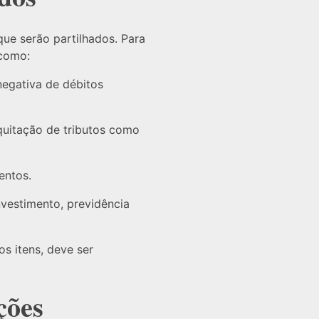
que serão partilhados. Para
 como:
negativa de débitos
quitação de tributos como
entos.
estimento, previdência
os itens, deve ser
ções