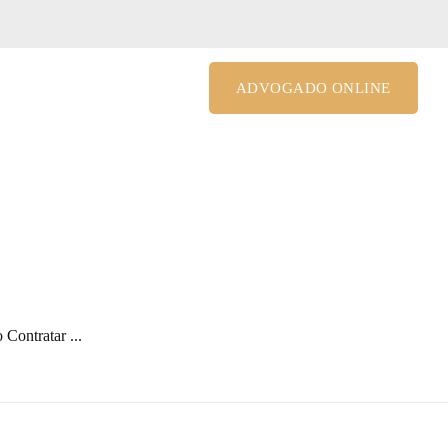
le@costagrandiadv.com.br
ADVOGADO ONLINE
Contratar ...