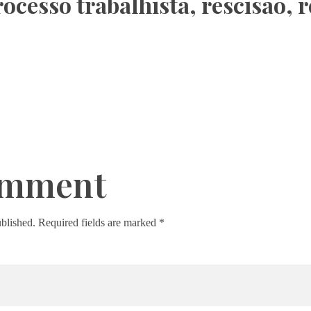
rocesso trabalhista
,
rescisão
,
r
omment
ublished. Required fields are marked *