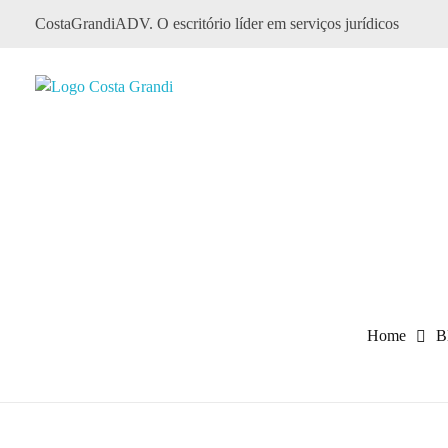
CostaGrandiADV. O escritório líder em serviços jurídicos
CostagrandiADV
Advogado Imobiliário, Usucapião, Advogado Especialista em Leilão de Imóveis, Despejo, Reintegração de Posse, Esbulho Possessório, Registro de Imóveis, Incorporação Imobiliária, Direito Imobiliário
Home
B