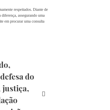
enamente respeitados. Diante de
 a diferença, assegurando uma
ite em procurar uma consulta
ado
,
,
defesa do
,
justiça
,
lação