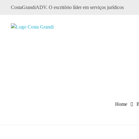
CostaGrandiADV. O escritório líder em serviços jurídicos
CostagrandiADV
Advogado Imobiliário, Usucapião, Advogado Especialista em Leilão de Imóveis, Despejo, Reintegração de Posse, Esbulho Possessório, Registro de Imóveis, Incorporação Imobiliária, Direito Imobiliário
Home
B