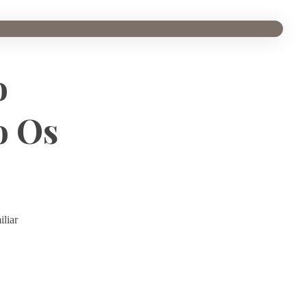
o
o Os
liar