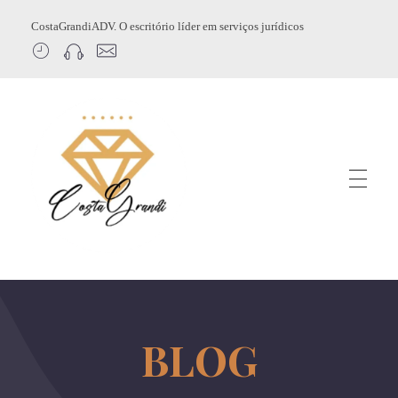
CostaGrandiADV. O escritório líder em serviços jurídicos
CostagrandiADV
Advogado Imobiliário, Usucapião, Advogado Especialista em Leilão de Imóveis, Despejo, Reintegração de Posse, Esbulho Possessório, Registro de Imóveis, Incorporação Imobiliária, Direito Imobiliário