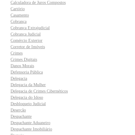
Calculadora de Juros Compostos
Cartório
Casamento
Cobrança
Cobrança Extrajudicial
Cobrança Judicial
Comércio Exterior
Corretor de Imóveis
Crimes
Crimes Digitais
Danos Morais
Defensoria Pública
Delegacia
Delegacia da Mulher
Delegacia de Crimes Cibernéticos
Delegacia do Idoso
Desbloqueio Judicial
Deserção
Despachante
Despachante Aduaneiro
Despachante Imobiliário