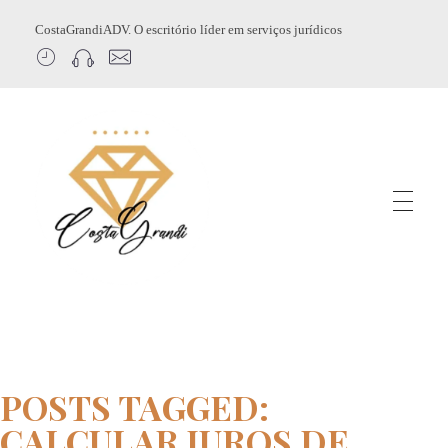
CostaGrandiADV. O escritório líder em serviços jurídicos
CostagrandiADV
Advogado Imobiliário, Usucapião, Advogado Especialista em Leilão de Imóveis, Despejo, Reintegração de Posse, Esbulho Possessório, Registro de Imóveis, Incorporação Imobiliária, Direito Imobiliário
POSTS TAGGED:
CALCULAR JUROS DE