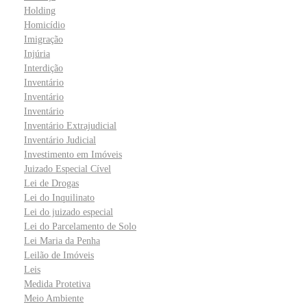
Holding
Homicídio
Imigração
Injúria
Interdição
Inventário
Inventário
Inventário
Inventário Extrajudicial
Inventário Judicial
Investimento em Imóveis
Juizado Especial Cível
Lei de Drogas
Lei do Inquilinato
Lei do juizado especial
Lei do Parcelamento de Solo
Lei Maria da Penha
Leilão de Imóveis
Leis
Medida Protetiva
Meio Ambiente