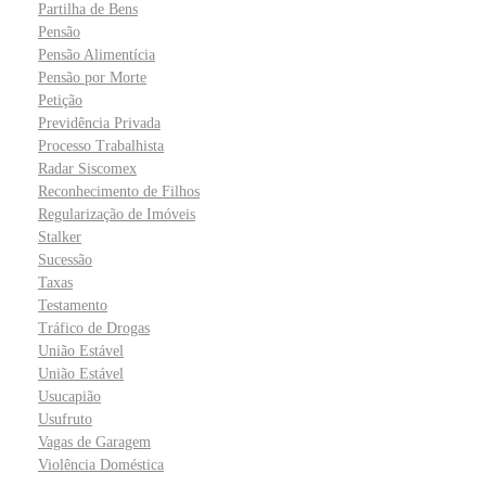
Partilha de Bens
Pensão
Pensão Alimentícia
Pensão por Morte
Petição
Previdência Privada
Processo Trabalhista
Radar Siscomex
Reconhecimento de Filhos
Regularização de Imóveis
Stalker
Sucessão
Taxas
Testamento
Tráfico de Drogas
União Estável
União Estável
Usucapião
Usufruto
Vagas de Garagem
Violência Doméstica