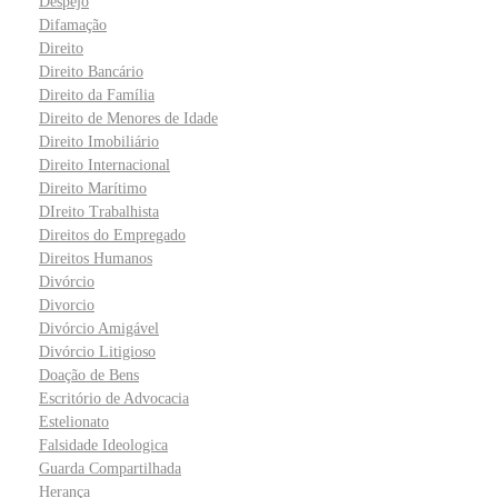
Despejo
Difamação
Direito
Direito Bancário
Direito da Família
Direito de Menores de Idade
Direito Imobiliário
Direito Internacional
Direito Marítimo
DIreito Trabalhista
Direitos do Empregado
Direitos Humanos
Divórcio
Divorcio
Divórcio Amigável
Divórcio Litigioso
Doação de Bens
Escritório de Advocacia
Estelionato
Falsidade Ideologica
Guarda Compartilhada
Herança