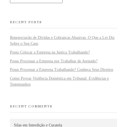
RECENT POSTS
Renegociação de Dívidas e Cobranças Abusivas: O Que a Lei Diz
Sobre o Seu Caso
Posso Colocar a Empresa na Justiça Trabalhando?
Posso Processar a Empresa por Trabalhar de Atestado?
Posso Processar a Empresa Trabalhando? Conheça Seus Direitos
Como Provar Violência Doméstica em Tribunal: Evidências e
Testemunhos
RECENT COMMENTS
Silas
em
Interdição e Curatela