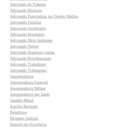
Advogado de Trânsito
Advogado Divórcio
Advogado Especialista em Direito Médico
Advogado Familiar
Advogado Imobiliário
Advogado Inventário
Advogado Meio Ambiente
Advogado Online
Advogado Pequenas Causas
Advogado Previdenciario
Advogado Trabalhista
Advogado Tributarista
Aposentadoria
Aposentadoria Especial
Aposentadoria Militar
Aposentadoria por Idade
Assédio Moral
Auxílio Reclusão
Benefícios
Bloqueio Judicial
Boletim de Ocorrência