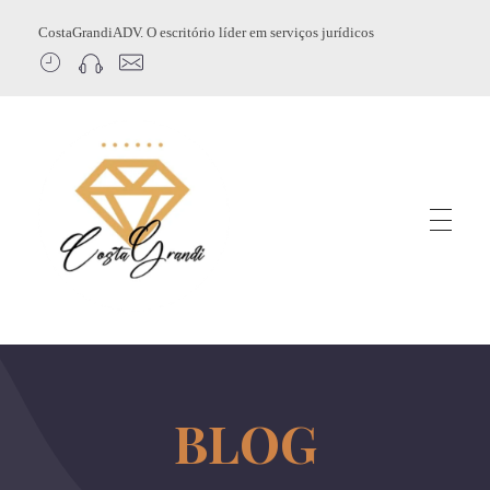
CostaGrandiADV. O escritório líder em serviços jurídicos
CostagrandiADV
Advogado Imobiliário, Usucapião, Advogado Especialista em Leilão de Imóveis, Despejo, Reintegração de Posse, Esbulho Possessório, Registro de Imóveis, Incorporação Imobiliária, Direito Imobiliário