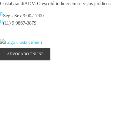
CostaGrandiADV. O escritório líder em serviços jurídicos
Seg - Sex 9:00-17:00
(11) 9 9867-3879
giselle@costagrandiadv.com.br
CostagrandiADV
Advogado Imobiliário, Usucapião, Advogado Especialista em Leilão de Imóveis, Despejo, Reintegração de Posse, Esbulho Possessório, Registro de Imóveis, Incorporação Imobiliária, Direito Imobiliário
ADVOGADO ONLINE