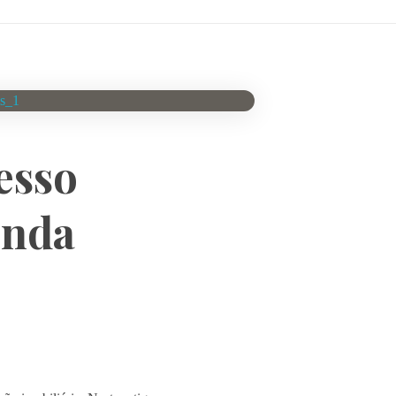
esso
enda