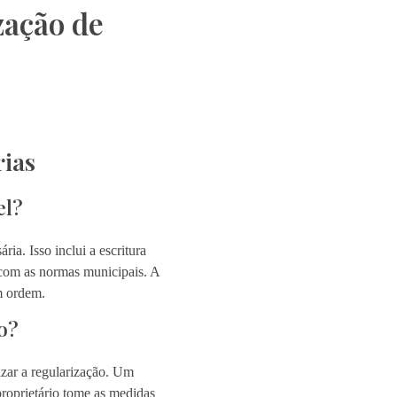
zação de
rias
el?
ia. Isso inclui a escritura
o com as normas municipais. A
m ordem.
o?
izar a regularização. Um
proprietário tome as medidas