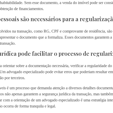
habitabilidade. Sem esse documento, a venda do imóvel pode ser conside
 obtenção de financiamentos.
ssoais são necessários para a regularizaç
lvidos na transação, como RG, CPF e comprovante de residência, são i
apresentar o documento que a formaliza. Esses documentos garantem a 
 transação.
rídica pode facilitar o processo de regular
ara orientar sobre a documentação necessária, verificar a regularidade d
 Um advogado especializado pode evitar erros que poderiam resultar e
o por terceiros.
veis é um processo que demanda atenção a diversos detalhes documentai
os não apenas garantem a segurança jurídica da transação, mas também 
tar com a orientação de um advogado especializado é uma estratégia inte
ão ocorra de forma tranquila e legal.