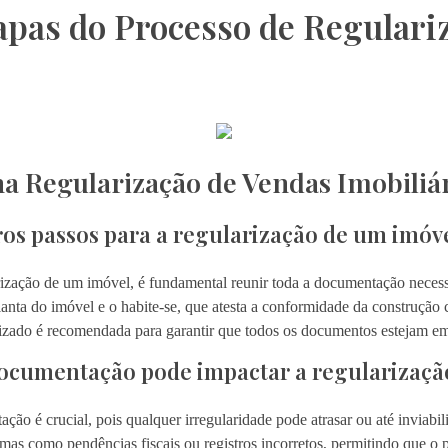
apas do Processo de Regulari
na Regularização de Vendas Imobiliá
ros passos para a regularização de um imóv
rização de um imóvel, é fundamental reunir toda a documentação necessár
 planta do imóvel e o habite-se, que atesta a conformidade da construçã
izado é recomendada para garantir que todos os documentos estejam e
documentação pode impactar a regularizaçã
ão é crucial, pois qualquer irregularidade pode atrasar ou até inviabil
mas como pendências fiscais ou registros incorretos, permitindo que o 