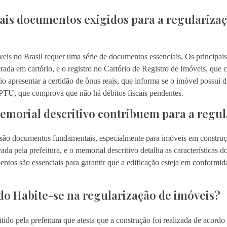
pais documentos exigidos para a regulariza
eis no Brasil requer uma série de documentos essenciais. Os principais 
ada em cartório, e o registro no Cartório de Registro de Imóveis, que c
io apresentar a certidão de ônus reais, que informa se o imóvel possui d
IPTU, que comprova que não há débitos fiscais pendentes.
emorial descritivo contribuem para a regu
o são documentos fundamentais, especialmente para imóveis em constru
ada pela prefeitura, e o memorial descritivo detalha as características 
mentos são essenciais para garantir que a edificação esteja em conformi
do Habite-se na regularização de imóveis?
do pela prefeitura que atesta que a construção foi realizada de acord