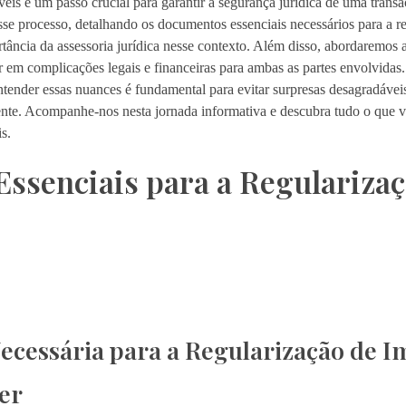
is é um passo crucial para garantir a segurança jurídica de uma transaç
e processo, detalhando os documentos essenciais necessários para a reg
tância da assessoria jurídica nesse contexto. Além disso, abordaremos a
r em complicações legais e financeiras para ambas as partes envolvida
ender essas nuances é fundamental para evitar surpresas desagradáveis 
iente. Acompanhe-nos nesta jornada informativa e descubra tudo o que v
s.
ssenciais para a Regularizaç
cessária para a Regularização de I
er