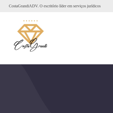
CostaGrandiADV. O escritório líder em serviços jurídicos
CostagrandiADV
Advogado Imobiliário, Usucapião, Advogado Especialista em Leilão de Imóveis, Despejo, Reintegração de Posse, Esbulho Possessório, Registro de Imóveis, Incorporação Imobiliária, Direito Imobiliário