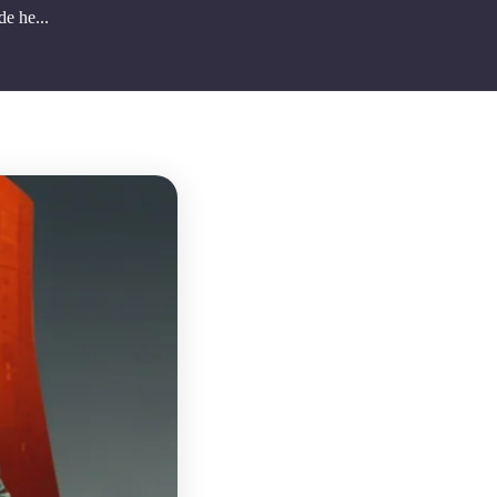
e he...