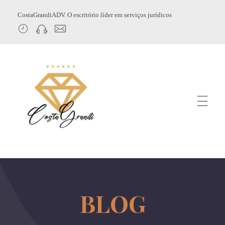
CostaGrandiADV. O escritório líder em serviços jurídicos
CostagrandiADV
Advogado Imobiliário, Usucapião, Advogado Especialista em Leilão de Imóveis, Despejo, Reintegração de Posse, Esbulho Possessório, Registro de Imóveis, Incorporação Imobiliária, Direito Imobiliário