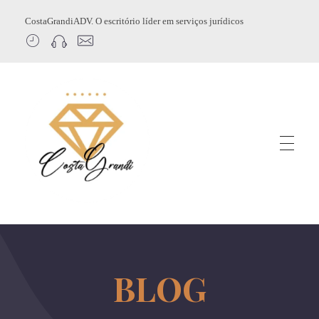
CostaGrandiADV. O escritório líder em serviços jurídicos
CostagrandiADV
Advogado Imobiliário, Usucapião, Advogado Especialista em Leilão de Imóveis, Despejo, Reintegração de Posse, Esbulho Possessório, Registro de Imóveis, Incorporação Imobiliária, Direito Imobiliário