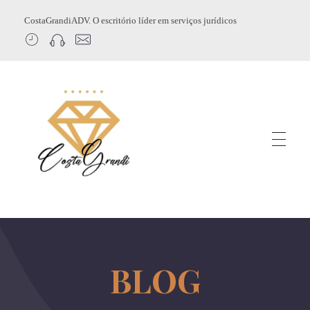
CostaGrandiADV. O escritório líder em serviços jurídicos
CostagrandiADV
Advogado Imobiliário, Usucapião, Advogado Especialista em Leilão de Imóveis, Despejo, Reintegração de Posse, Esbulho Possessório, Registro de Imóveis, Incorporação Imobiliária, Direito Imobiliário