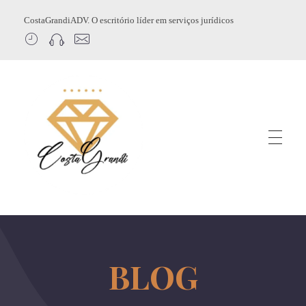
CostaGrandiADV. O escritório líder em serviços jurídicos
CostagrandiADV
Advogado Imobiliário, Usucapião, Advogado Especialista em Leilão de Imóveis, Despejo, Reintegração de Posse, Esbulho Possessório, Registro de Imóveis, Incorporação Imobiliária, Direito Imobiliário