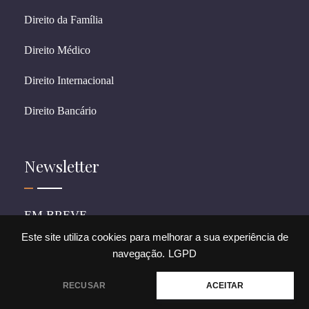
Direito da Família
Direito Médico
Direito Internacional
Direito Bancário
Newsletter
EM BREVE
Este site utiliza cookies para melhorar a sua experiência de
navegação.
LGPD
© 2026 CostagrandiADV. All rights reserved.
Precisa de ajuda?
RECUSAR
ACEITAR