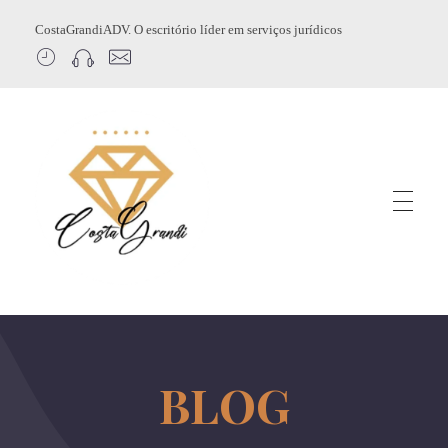
CostaGrandiADV. O escritório líder em serviços jurídicos
CostagrandiADV
Advogado Imobiliário, Usucapião, Advogado Especialista em Leilão de Imóveis, Despejo, Reintegração de Posse, Esbulho Possessório, Registro de Imóveis, Incorporação Imobiliária, Direito Imobiliário