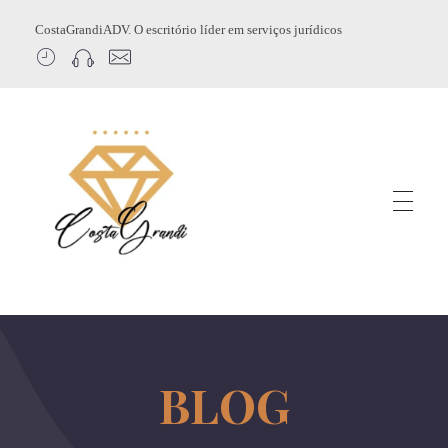
CostaGrandiADV. O escritório líder em serviços jurídicos
CostagrandiADV
Advogado Imobiliário, Usucapião, Advogado Especialista em Leilão de Imóveis, Despejo, Reintegração de Posse, Esbulho Possessório, Registro de Imóveis, Incorporação Imobiliária, Direito Imobiliário