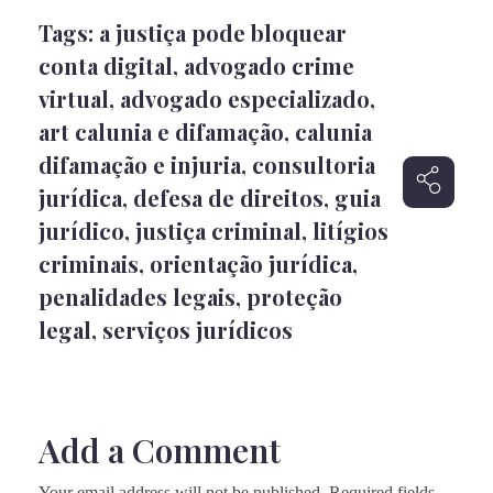
Tags:
a justiça pode bloquear
conta digital
,
advogado crime
virtual
,
advogado especializado
,
art calunia e difamação
,
calunia
difamação e injuria
,
consultoria
jurídica
,
defesa de direitos
,
guia
jurídico
,
justiça criminal
,
litígios
criminais
,
orientação jurídica
,
penalidades legais
,
proteção
legal
,
serviços jurídicos
Add a Comment
Your email address will not be published. Required fields