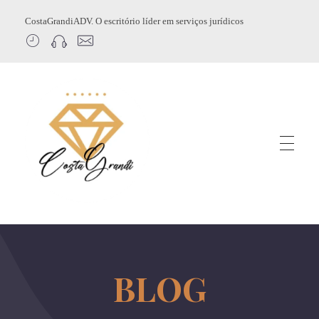
CostaGrandiADV. O escritório líder em serviços jurídicos
CostagrandiADV
Advogado Imobiliário, Usucapião, Advogado Especialista em Leilão de Imóveis, Despejo, Reintegração de Posse, Esbulho Possessório, Registro de Imóveis, Incorporação Imobiliária, Direito Imobiliário