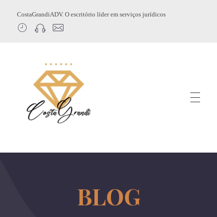
CostaGrandiADV. O escritório líder em serviços jurídicos
CostagrandiADV
Advogado Imobiliário, Usucapião, Advogado Especialista em Leilão de Imóveis, Despejo, Reintegração de Posse, Esbulho Possessório, Registro de Imóveis, Incorporação Imobiliária, Direito Imobiliário