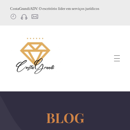
CostaGrandiADV. O escritório líder em serviços jurídicos
CostagrandiADV
Advogado Imobiliário, Usucapião, Advogado Especialista em Leilão de Imóveis, Despejo, Reintegração de Posse, Esbulho Possessório, Registro de Imóveis, Incorporação Imobiliária, Direito Imobiliário