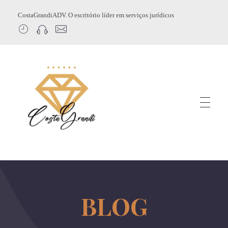
CostaGrandiADV. O escritório líder em serviços jurídicos
CostagrandiADV
Advogado Imobiliário, Usucapião, Advogado Especialista em Leilão de Imóveis, Despejo, Reintegração de Posse, Esbulho Possessório, Registro de Imóveis, Incorporação Imobiliária, Direito Imobiliário