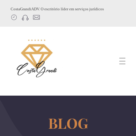
CostaGrandiADV. O escritório líder em serviços jurídicos
CostagrandiADV
Advogado Imobiliário, Usucapião, Advogado Especialista em Leilão de Imóveis, Despejo, Reintegração de Posse, Esbulho Possessório, Registro de Imóveis, Incorporação Imobiliária, Direito Imobiliário