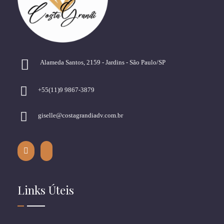
Alameda Santos, 2159 - Jardins - São Paulo/SP
+55(11)9 9867-3879
giselle@costagrandiadv.com.br
Links Úteis