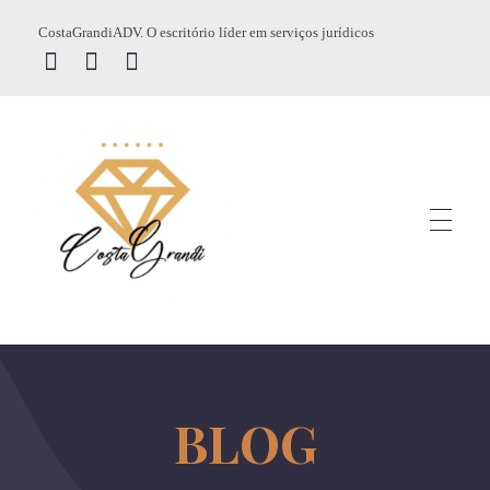
CostaGrandiADV. O escritório líder em serviços jurídicos
CostagrandiADV
Advogado Imobiliário, Usucapião, Advogado Especialista em Leilão de Imóveis, Despejo, Reintegração de Posse, Esbulho Possessório, Registro de Imóveis, Incorporação Imobiliária, Direito Imobiliário