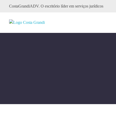
CostaGrandiADV. O escritório líder em serviços jurídicos
CostagrandiADV
Advogado Imobiliário, Usucapião, Advogado Especialista em Leilão de Imóveis, Despejo, Reintegração de Posse, Esbulho Possessório, Registro de Imóveis, Incorporação Imobiliária, Direito Imobiliário