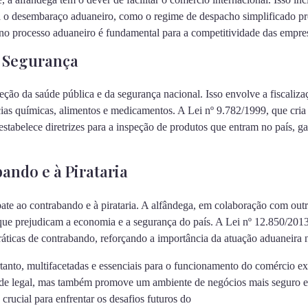
a o desembaraço aduaneiro, como o regime de despacho simplificado pr
o processo aduaneiro é fundamental para a competitividade das empres
e Segurança
ção da saúde pública e da segurança nacional. Isso envolve a fiscaliz
cias químicas, alimentos e medicamentos. A Lei nº 9.782/1999, que cri
stabelece diretrizes para a inspeção de produtos que entram no país, g
ndo e à Pirataria
ate ao contrabando e à pirataria. A alfândega, em colaboração com outr
s que prejudicam a economia e a segurança do país. A Lei nº 12.850/2013
ráticas de contrabando, reforçando a importância da atuação aduaneira 
tanto, multifacetadas e essenciais para o funcionamento do comércio ext
de legal, mas também promove um ambiente de negócios mais seguro e
 crucial para enfrentar os desafios futuros do