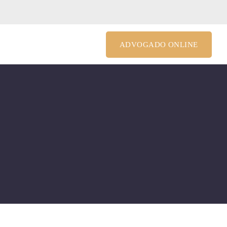
le@costagrandiadv.com.br
ADVOGADO ONLINE