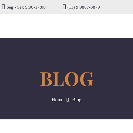
Seg - Sex 9:00-17:00
(11) 9 9867-3879
gisel
Home
Blog