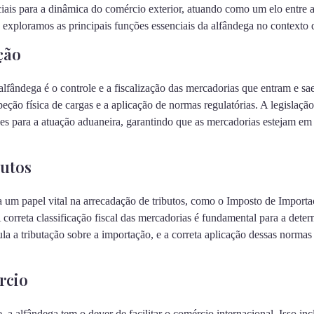
iais para a dinâmica do comércio exterior, atuando como um elo entre a
, exploramos as principais funções essenciais da alfândega no contexto 
ção
lfândega é o controle e a fiscalização das mercadorias que entram e sa
eção física de cargas e a aplicação de normas regulatórias. A legislação
izes para a atuação aduaneira, garantindo que as mercadorias estejam e
butos
m papel vital na arrecadação de tributos, como o Imposto de Importaç
A correta classificação fiscal das mercadorias é fundamental para a dete
a a tributação sobre a importação, e a correta aplicação dessas normas 
rcio
 a alfândega tem o dever de facilitar o comércio internacional. Isso in