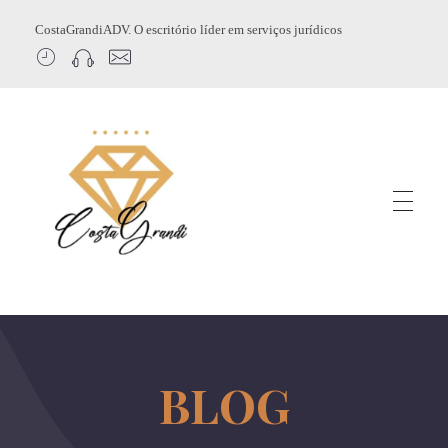
CostaGrandiADV. O escritório líder em serviços jurídicos
CostagrandiADV
Advogado Imobiliário, Usucapião, Advogado Especialista em Leilão de Imóveis, Despejo, Reintegração de Posse, Esbulho Possessório, Registro de Imóveis, Incorporação Imobiliária, Direito Imobiliário