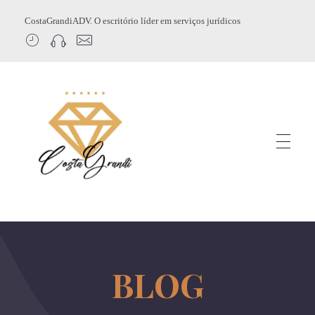
CostaGrandiADV. O escritório líder em serviços jurídicos
CostagrandiADV
Advogado Imobiliário, Usucapião, Advogado Especialista em Leilão de Imóveis, Despejo, Reintegração de Posse, Esbulho Possessório, Registro de Imóveis, Incorporação Imobiliária, Direito Imobiliário