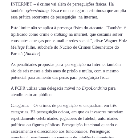
INTERNET – é crime vai além de perseguições físicas. Há
também
cyberstalking
. Essa é uma categoria criminosa que amplia
essa prática recorrente de perseguição na internet.
Este limite não se aplica à presença física do atacante. “Também é
tipificado como crime o
stalking
na internet, que costuma sofrer
constantes ameaças por e-mail e redes sociais”, disse Wagner Holz
Mellege
Filho, subchefe do Núcleo de Crimes Cibernéticos do
Paraná (
Nuciber
).
As penalidades propostas para perseguição na Internet também
são de seis meses a dois anos de prisão e multa, com o mesmo
potencial para aumento das penas para perseguição física.
A PCPR utiliza uma delegacia móvel no
ExpoLondrina
para
atendimento ao público.
Categorias – Os crimes de perseguição se enquadram em três
categorias. Há perseguição ociosa, em que os invasores rastreiam
repetidamente celebridades, jogadores de futebol, autoridades
políticas ou figuras públicas. Perseguição funcional quando o
rastreamento é direcionado aos funcionários. Perseguição
emocional, geralmente no contexto de violência doméstica,