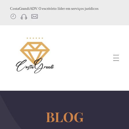
CostaGrandiADV. O escritório líder em serviços jurídicos
CostagrandiADV
Advogado Imobiliário, Usucapião, Advogado Especialista em Leilão de Imóveis, Despejo, Reintegração de Posse, Esbulho Possessório, Registro de Imóveis, Incorporação Imobiliária, Direito Imobiliário