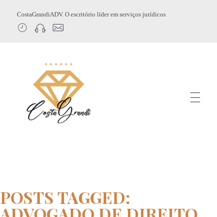
CostaGrandiADV. O escritório líder em serviços jurídicos
CostagrandiADV
Advogado Imobiliário, Usucapião, Advogado Especialista em Leilão de Imóveis, Despejo, Reintegração de Posse, Esbulho Possessório, Registro de Imóveis, Incorporação Imobiliária, Direito Imobiliário
POSTS TAGGED:
ADVOGADO DE DIREITO