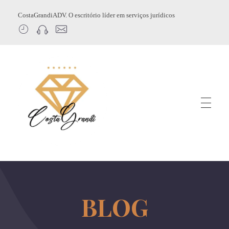
CostaGrandiADV. O escritório líder em serviços jurídicos
CostagrandiADV
Advogado Imobiliário, Usucapião, Advogado Especialista em Leilão de Imóveis, Despejo, Reintegração de Posse, Esbulho Possessório, Registro de Imóveis, Incorporação Imobiliária, Direito Imobiliário