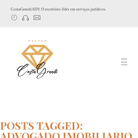
CostaGrandiADV. O escritório líder em serviços jurídicos
CostagrandiADV
Advogado Imobiliário, Usucapião, Advogado Especialista em Leilão de Imóveis, Despejo, Reintegração de Posse, Esbulho Possessório, Registro de Imóveis, Incorporação Imobiliária, Direito Imobiliário
POSTS TAGGED:
ADVOGADO IMOBILIARIO