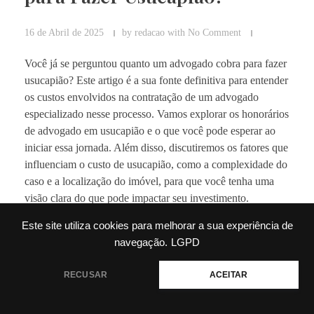
16 de Abril de 2025
by
redacao
with
No Comment
Você já se perguntou quanto um advogado cobra para fazer
usucapião? Este artigo é a sua fonte definitiva para entender
os custos envolvidos na contratação de um advogado
especializado nesse processo. Vamos explorar os honorários
de advogado em usucapião e o que você pode esperar ao
iniciar essa jornada. Além disso, discutiremos os fatores que
influenciam o custo de usucapião, como a complexidade do
caso e a localização do imóvel, para que você tenha uma
visão clara do que pode impactar seu investimento.
Este site utiliza cookies para melhorar a sua experiência de
A importância da assessoria jurídica em usucapião não pode
navegação.
LGPD
ser subestimada; contar com um profissional experiente
pode fazer toda a diferença no sucesso do seu processo. Por
RECUSAR
ACEITAR
fim, faremos uma comparação de custos entre contratar um
advogado e tentar o processo sem assistência jurídica,
ajudando você a tomar a melhor decisão. Prepare-se para