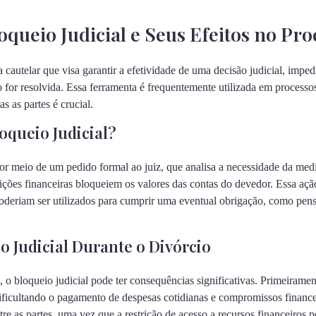
queio Judicial e Seus Efeitos no Pro
 cautelar que visa garantir a efetividade de uma decisão judicial, imp
 for resolvida. Essa ferramenta é frequentemente utilizada em processo
s as partes é crucial.
queio Judicial?
 por meio de um pedido formal ao juiz, que analisa a necessidade da med
ições financeiras bloqueiem os valores das contas do devedor. Essa açã
oderiam ser utilizados para cumprir uma eventual obrigação, como pens
o Judicial Durante o Divórcio
o bloqueio judicial pode ter consequências significativas. Primeirament
ificultando o pagamento de despesas cotidianas e compromissos finance
tre as partes, uma vez que a restrição de acesso a recursos financeiros