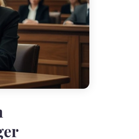
m
ger