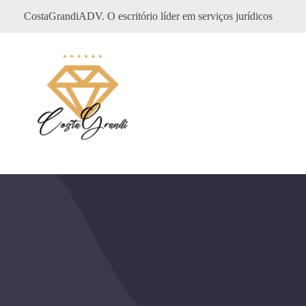
CostaGrandiADV. O escritório líder em serviços jurídicos
CostagrandiADV
Advogado Imobiliário, Usucapião, Advogado Especialista em Leilão de Imóveis, Despejo, Reintegração de Posse, Esbulho Possessório, Registro de Imóveis, Incorporação Imobiliária, Direito Imobiliário