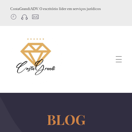
CostaGrandiADV. O escritório líder em serviços jurídicos
CostagrandiADV
Advogado Imobiliário, Usucapião, Advogado Especialista em Leilão de Imóveis, Despejo, Reintegração de Posse, Esbulho Possessório, Registro de Imóveis, Incorporação Imobiliária, Direito Imobiliário