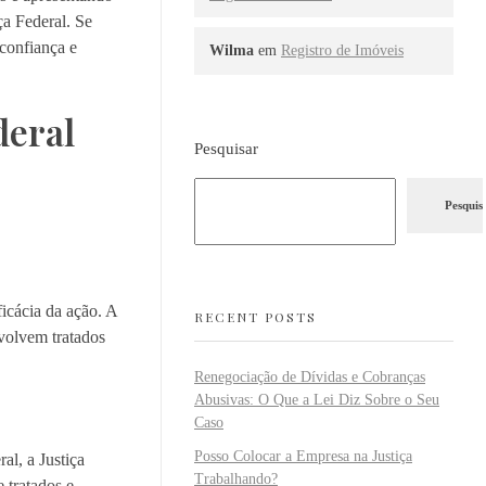
ça Federal. Se
 confiança e
Wilma
em
Registro de Imóveis
deral
Pesquisar
Pesquis
ficácia da ação. A
RECENT POSTS
nvolvem tratados
Renegociação de Dívidas e Cobranças
Abusivas: O Que a Lei Diz Sobre o Seu
Caso
Posso Colocar a Empresa na Justiça
al, a Justiça
Trabalhando?
 tratados e