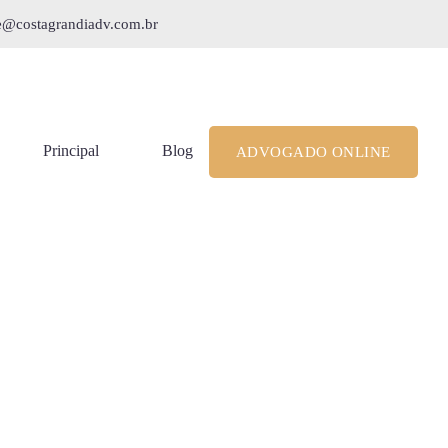
le@costagrandiadv.com.br
Principal
Blog
ADVOGADO ONLINE