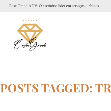
CostaGrandiADV. O escritório líder em serviços jurídicos
CostagrandiADV
Advogado Imobiliário, Usucapião, Advogado Especialista em Leilão de Imóveis, Despejo, Reintegração de Posse, Esbulho Possessório, Registro de Imóveis, Incorporação Imobiliária, Direito Imobiliário
POSTS TAGGED: T
Home
tribunal federal