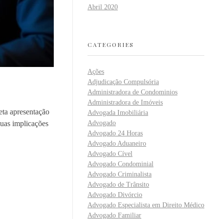
Abril 2020
CATEGORIES
Ações
Adjudicação Compulsória
Administradora de Condominios
Administradora de Imóveis
eta apresentação
Advogada Imobiliária
suas implicações
Advogado
Advogado 24 Horas
Advogado Aduaneiro
Advogado Cível
Advogado Condominial
Advogado Criminalista
Advogado de Trânsito
Advogado Divórcio
Advogado Especialista em Direito Médico
Advogado Familiar