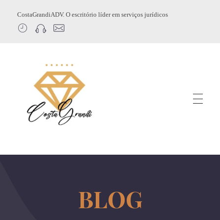
CostaGrandiADV. O escritório líder em serviços jurídicos
CostagrandiADV
Advogado Imobiliário, Usucapião, Advogado Especialista em Leilão de Imóveis, Despejo, Reintegração de Posse, Esbulho Possessório, Registro de Imóveis, Incorporação Imobiliária, Direito Imobiliário