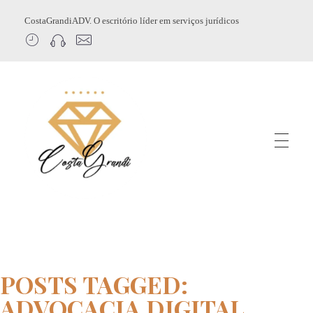
CostaGrandiADV. O escritório líder em serviços jurídicos
CostagrandiADV
Advogado Imobiliário, Usucapião, Advogado Especialista em Leilão de Imóveis, Despejo, Reintegração de Posse, Esbulho Possessório, Registro de Imóveis, Incorporação Imobiliária, Direito Imobiliário
POSTS TAGGED:
ADVOCACIA DIGITAL