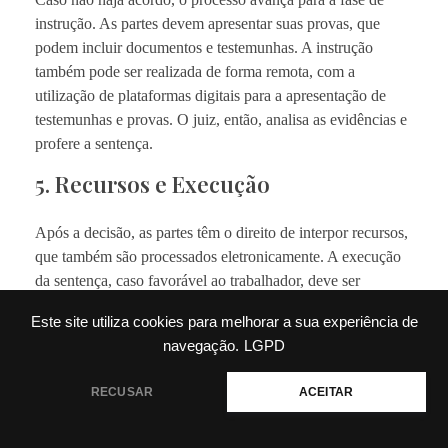
instrução. As partes devem apresentar suas provas, que
podem incluir documentos e testemunhas. A instrução
também pode ser realizada de forma remota, com a
utilização de plataformas digitais para a apresentação de
testemunhas e provas. O juiz, então, analisa as evidências e
profere a sentença.
5. Recursos e Execução
Após a decisão, as partes têm o direito de interpor recursos,
que também são processados eletronicamente. A execução
da sentença, caso favorável ao trabalhador, deve ser
acompanhada de perto, garantindo que os direitos sejam
Este site utiliza cookies para melhorar a sua experiência de
efetivamente cumpridos.
navegação.
LGPD
Próximos Passos Possíveis
RECUSAR
ACEITAR
Para trabalhadores e empregadores, é essencial estar ciente
das etapas do processo remoto e da importância da