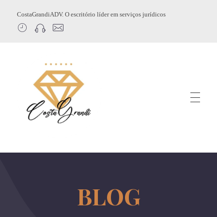
CostaGrandiADV. O escritório líder em serviços jurídicos
CostagrandiADV
Advogado Imobiliário, Usucapião, Advogado Especialista em Leilão de Imóveis, Despejo, Reintegração de Posse, Esbulho Possessório, Registro de Imóveis, Incorporação Imobiliária, Direito Imobiliário