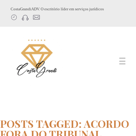
CostaGrandiADV. O escritório líder em serviços jurídicos
CostagrandiADV
Advogado Imobiliário, Usucapião, Advogado Especialista em Leilão de Imóveis, Despejo, Reintegração de Posse, Esbulho Possessório, Registro de Imóveis, Incorporação Imobiliária, Direito Imobiliário
POSTS TAGGED: ACORDO
FORA DO TRIBUNAL