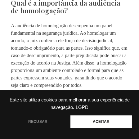
Qual é a importância da audiência
de homologação?
A audiência de homologação desempenha um papel
fundamental na segurança jurídica. Ao homologar um
acordo, o juiz confere a ele força de decisão judicial,
tornando-o obrigatório para as partes. Isso significa que, em
caso de descumprimento, a parte prejudicada pode buscar a
execução do acordo na Justiça. Além disso, a homologação
proporciona um ambiente controlado e formal para que as
partes expressem suas vontades, garantindo que o acordo
seja claro e compreendido por todos.
Quais são os benefícios da
Este site utiliza cookies para melhorar a sua experiência de
homologação judicial?
navegação.
LGPD
Um dos principais benefícios da homologação judicial é a
RECUSAR
ACEITAR
celeridade processual. Ao optar por um acordo, as partes
evitam a morosidade de um processo litigioso,