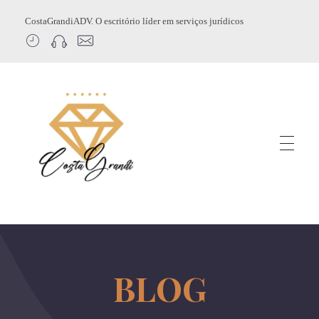
CostaGrandiADV. O escritório líder em serviços jurídicos
CostagrandiADV
Advogado Imobiliário, Usucapião, Advogado Especialista em Leilão de Imóveis, Despejo, Reintegração de Posse, Esbulho Possessório, Registro de Imóveis, Incorporação Imobiliária, Direito Imobiliário