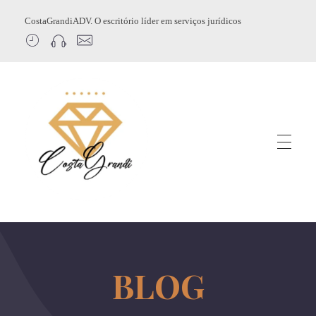
CostaGrandiADV. O escritório líder em serviços jurídicos
CostagrandiADV
Advogado Imobiliário, Usucapião, Advogado Especialista em Leilão de Imóveis, Despejo, Reintegração de Posse, Esbulho Possessório, Registro de Imóveis, Incorporação Imobiliária, Direito Imobiliário