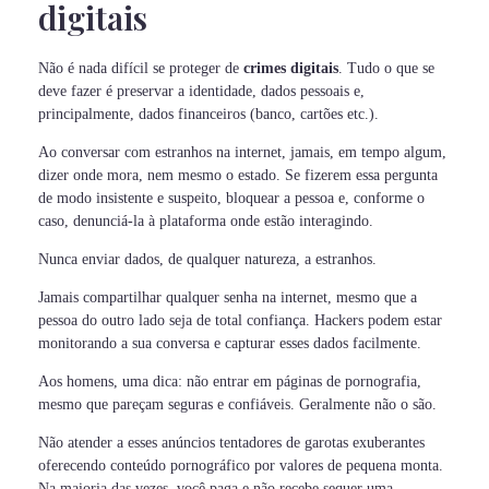
digitais
Não é nada difícil se proteger de
crimes digitais
. Tudo o que se
deve fazer é preservar a identidade, dados pessoais e,
principalmente, dados financeiros (banco, cartões etc.).
Ao conversar com estranhos na internet, jamais, em tempo algum,
dizer onde mora, nem mesmo o estado. Se fizerem essa pergunta
de modo insistente e suspeito, bloquear a pessoa e, conforme o
caso, denunciá-la à plataforma onde estão interagindo.
Nunca enviar dados, de qualquer natureza, a estranhos.
Jamais compartilhar qualquer senha na internet, mesmo que a
pessoa do outro lado seja de total confiança. Hackers podem estar
monitorando a sua conversa e capturar esses dados facilmente.
Aos homens, uma dica: não entrar em páginas de pornografia,
mesmo que pareçam seguras e confiáveis. Geralmente não o são.
Não atender a esses anúncios tentadores de garotas exuberantes
oferecendo conteúdo pornográfico por valores de pequena monta.
Na maioria das vezes, você paga e não recebe sequer uma