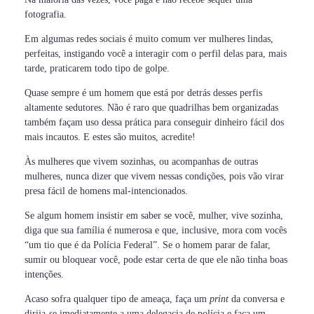
fotografia.
Em algumas redes sociais é muito comum ver mulheres lindas,
perfeitas, instigando você a interagir com o perfil delas para, mais
tarde, praticarem todo tipo de golpe.
Quase sempre é um homem que está por detrás desses perfis
altamente sedutores. Não é raro que quadrilhas bem organizadas
também façam uso dessa prática para conseguir dinheiro fácil dos
mais incautos. E estes são muitos, acredite!
Às mulheres que vivem sozinhas, ou acompanhas de outras
mulheres, nunca dizer que vivem nessas condições, pois vão virar
presa fácil de homens mal-intencionados.
Se algum homem insistir em saber se você, mulher, vive sozinha,
diga que sua família é numerosa e que, inclusive, mora com vocês
“um tio que é da Polícia Federal”. Se o homem parar de falar,
sumir ou bloquear você, pode estar certa de que ele não tinha boas
intenções.
Acaso sofra qualquer tipo de ameaça, faça um
print
da conversa e
dirija-se imediatamente a uma delegacia de polícia e faça um