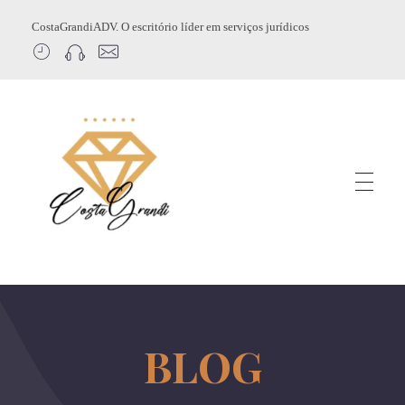
CostaGrandiADV. O escritório líder em serviços jurídicos
CostagrandiADV
Advogado Imobiliário, Usucapião, Advogado Especialista em Leilão de Imóveis, Despejo, Reintegração de Posse, Esbulho Possessório, Registro de Imóveis, Incorporação Imobiliária, Direito Imobiliário