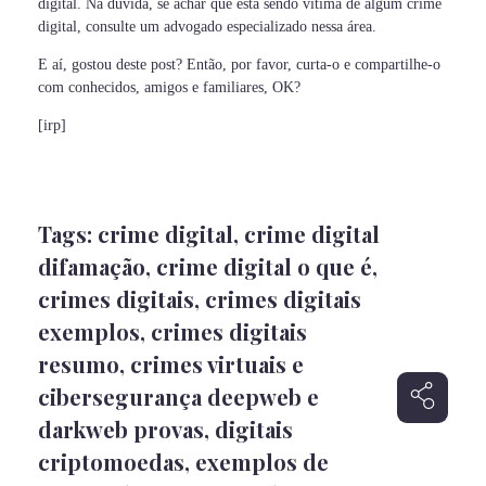
digital. Na dúvida, se achar que está sendo vítima de algum crime
digital, consulte um advogado especializado nessa área.
E aí, gostou deste post? Então, por favor, curta-o e compartilhe-o
com conhecidos, amigos e familiares, OK?
[irp]
Tags:
crime digital
,
crime digital
difamação
,
crime digital o que é
,
crimes digitais
,
crimes digitais
exemplos
,
crimes digitais
resumo
,
crimes virtuais e
cibersegurança deepweb e
darkweb provas
,
digitais
criptomoedas
,
exemplos de