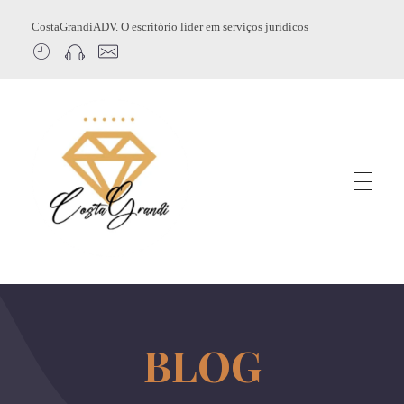
CostaGrandiADV. O escritório líder em serviços jurídicos
CostagrandiADV
Advogado Imobiliário, Usucapião, Advogado Especialista em Leilão de Imóveis, Despejo, Reintegração de Posse, Esbulho Possessório, Registro de Imóveis, Incorporação Imobiliária, Direito Imobiliário