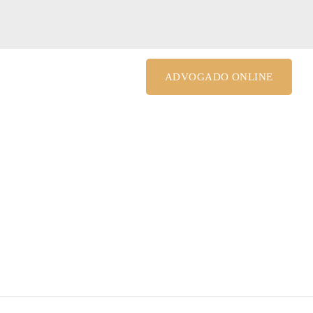
le@costagrandiadv.com.br
ADVOGADO ONLINE