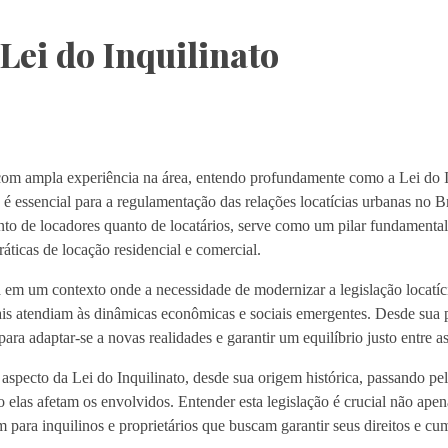
Lei do Inquilinato
m ampla experiência na área, entendo profundamente como a Lei do I
 essencial para a regulamentação das relações locatícias urbanas no Bra
tanto de locadores quanto de locatários, serve como um pilar fundamenta
áticas de locação residencial e comercial.
da em um contexto onde a necessidade de modernizar a legislação locatíci
is atendiam às dinâmicas econômicas e sociais emergentes. Desde sua 
 para adaptar-se a novas realidades e garantir um equilíbrio justo entre a
aspecto da Lei do Inquilinato, desde sua origem histórica, passando pela
 elas afetam os envolvidos. Entender esta legislação é crucial não apena
m para inquilinos e proprietários que buscam garantir seus direitos e c