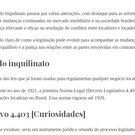
o Inquilinato passou por várias alterações, com destaque para as refo
r as mudanças continuadas no mercado imobiliário e na sociedade brasilei
a relevante e eficaz na resolução de conflitos entre locadores e locatári
lo claro de como a legislação pode evoluir para acompanhar as mudança
ilíbrio e a justiça nas relações entre as partes envolvidas em contrato
do inquilinato
ns das leis que já foram usadas para regulamentar qualquer negócio loca
te no ano de 1921, a primeira Norma Legal (Decreto Legislativo 4.403
ações locatícias no Brasil. Essa norma vigorou até 1928.
ivo 4.403 [Curiosidades]
e existisse, seria um instrumento jurídico oriundo do processo legislativ