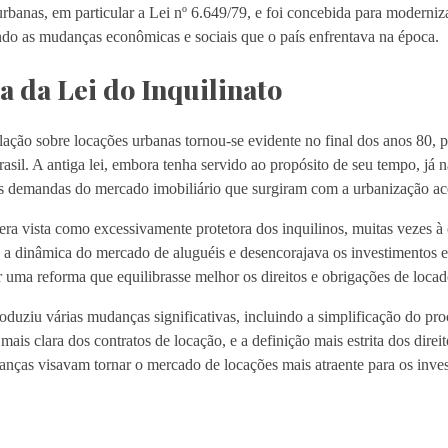
urbanas, em particular a Lei nº 6.649/79, e foi concebida para modernizar
ando as mudanças econômicas e sociais que o país enfrentava na época.
 da Lei do Inquilinato
ação sobre locações urbanas tornou-se evidente no final dos anos 80, 
sil. A antiga lei, embora tenha servido ao propósito de seu tempo, já 
 demandas do mercado imobiliário que surgiram com a urbanização acel
 era vista como excessivamente protetora dos inquilinos, muitas vezes à 
 a dinâmica do mercado de aluguéis e desencorajava os investimentos 
uma reforma que equilibrasse melhor os direitos e obrigações de locado
oduziu várias mudanças significativas, incluindo a simplificação do pr
ais clara dos contratos de locação, e a definição mais estrita dos direi
anças visavam tornar o mercado de locações mais atraente para os invest