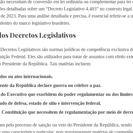
não necessitam de conversão em lei ordinária ou complementar para ter e
ões detalhadas sobre um “Decreto Legislativo 4.403” no contexto legal 
 2023. Para uma análise detalhada e precisa, é essencial referir-se a u
dentro do marco legislativo brasileiro.
os Decretos Legislativos
os Decretos Legislativos são normas jurídicas de competência exclusiva
uição Federal. Eles são utilizados para tratar de assuntos com efeito ext
 Presidente da República. Tais matérias incluem:
os ou atos internacionais.
ente da República declare guerra ou celebre a paz.
do Executivo que exorbitem do poder regulamentar ou dos limites d
do de defesa, estado de sítio e intervenção federal.
 Constituição que necessitem de regulamentação por meio de decret
sam pelo processo de sanção ou veto do Presidente da República, send
e uma característica particular, pois regulamentam matérias de competê