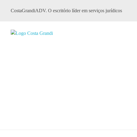
CostaGrandiADV. O escritório líder em serviços jurídicos
CostagrandiADV
Advogado Imobiliário, Usucapião, Advogado Especialista em Leilão de Imóveis, Despejo, Reintegração de Posse, Esbulho Possessório, Registro de Imóveis, Incorporação Imobiliária, Direito Imobiliário