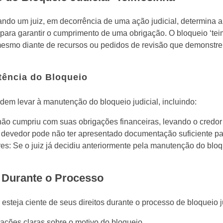
ando um juiz, em decorrência de uma ação judicial, determina a
para garantir o cumprimento de uma obrigação. O bloqueio ‘teim
mesmo diante de recursos ou pedidos de revisão que demonstr
tência do Bloqueio
dem levar à manutenção do bloqueio judicial, incluindo:
ão cumpriu com suas obrigações financeiras, levando o credor a
devedor pode não ter apresentado documentação suficiente para
res: Se o juiz já decidiu anteriormente pela manutenção do bloq
 Durante o Processo
steja ciente de seus direitos durante o processo de bloqueio jud
ações claras sobre o motivo do bloqueio.