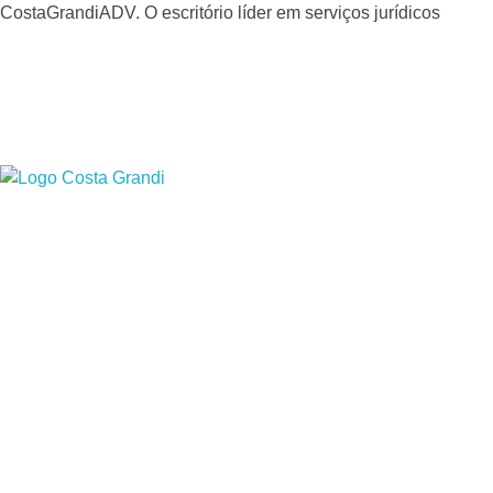
CostaGrandiADV. O escritório líder em serviços jurídicos
CostagrandiADV
Advogado Imobiliário, Usucapião, Advogado Especialista em Leilão de Imóveis, Despejo, Reintegração de Posse, Esbulho Possessório, Registro de Imóveis, Incorporação Imobiliária, Direito Imobiliário