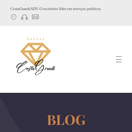
CostaGrandiADV. O escritório líder em serviços jurídicos
CostagrandiADV
Advogado Imobiliário, Usucapião, Advogado Especialista em Leilão de Imóveis, Despejo, Reintegração de Posse, Esbulho Possessório, Registro de Imóveis, Incorporação Imobiliária, Direito Imobiliário